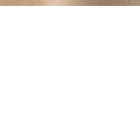
workshop kleur
Op zoek naar een originele invulling voor een
vrijgezellenavond of hou je van een gezellige,
kleurrijke avond samen met je vriendinnen,
collega’s, buurvrouwen of familie, …?
Tijdens een workshop kleur leer je de
verschillende seizoenstypes kennen. Doen